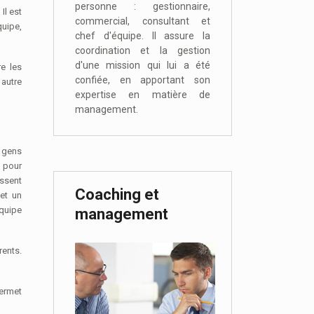
personne : gestionnaire,
Il est
commercial, consultant et
uipe,
chef d'équipe. Il assure la
coordination et la gestion
d'une mission qui lui a été
e les
confiée, en apportant son
 autre
expertise en matière de
management.
s gens
p pour
issent
Coaching et
et un
quipe
management
ents.
permet