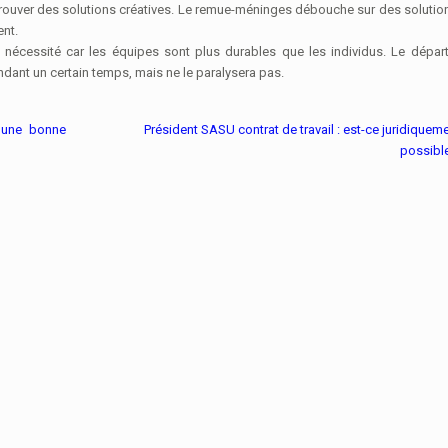
 trouver des solutions créatives. Le remue-méninges débouche sur des solutio
ent.
nécessité car les équipes sont plus durables que les individus. Le dépar
endant un certain temps, mais ne le paralysera pas.
: une bonne
Président SASU contrat de travail : est-ce juridiquem
possibl