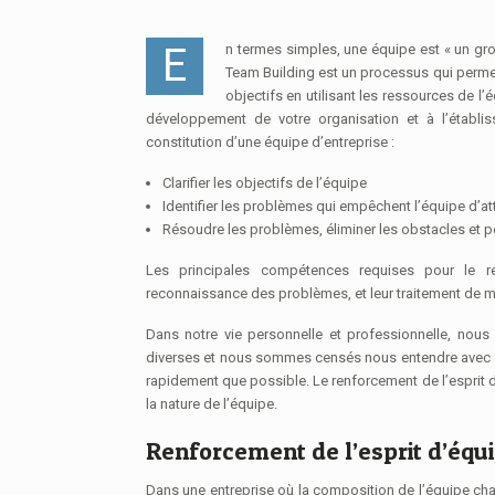
En termes simples, une équipe est « un groupe de personnes travaillant à un objectif commun ». Par conséquent, le Business
Team Building est un processus qui perme
objectifs en utilisant les ressources de l’é
développement de votre organisation et à l’établis
constitution d’une équipe d’entreprise :
Clarifier les objectifs de l’équipe
Identifier les problèmes qui empêchent l’équipe d’at
Résoudre les problèmes, éliminer les obstacles et pe
Les principales compétences requises pour le renf
reconnaissance des problèmes, et leur traitement de m
Dans notre vie personnelle et professionnelle, nou
diverses et nous sommes censés nous entendre avec el
rapidement que possible. Le renforcement de l’esprit d
la nature de l’équipe.
Renforcement de l’esprit d’équ
Dans une entreprise où la composition de l’équipe ch