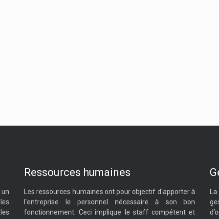
Ressources humaines
G
 un
Les ressources humaines ont pour objectif d'apporter à
La
les
l'entreprise le personnel nécessaire à son bon
ge
les
fonctionnement. Ceci implique le staff compétent et
d’