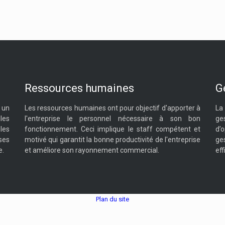
Ressources humaines
G
 un
Les ressources humaines ont pour objectif d'apporter à
La
les
l'entreprise le personnel nécessaire à son bon
ge
les
fonctionnement. Ceci implique le staff compétent et
d’
 ses
motivé qui garantit la bonne productivité de l'entreprise
ge
e.
et améliore son rayonnement commercial.
eff
Plan du site