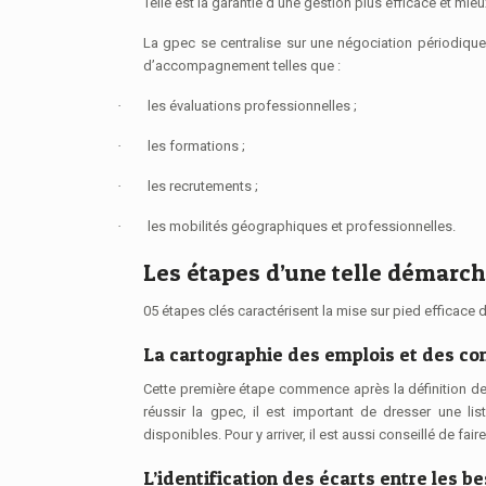
Telle est la garantie d’une gestion plus efficace et mieu
La gpec se centralise sur une négociation périodique
d’accompagnement telles que :
·
les évaluations professionnelles ;
·
les formations ;
·
les recrutements ;
·
les mobilités géographiques et professionnelles.
Les étapes d’une telle démarc
05 étapes clés caractérisent la mise sur pied efficace
La cartographie des emplois et des c
Cette première étape commence après la définition des
réussir la gpec, il est important de dresser une l
disponibles. Pour y arriver, il est aussi conseillé de fair
L’identification des écarts entre les be