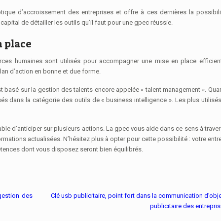
que d’accroissement des entreprises et offre à ces dernières la possibili
apital de détailler les outils qu’il faut pour une gpec réussie.
n place
rces humaines sont utilisés pour accompagner une mise en place efficiente
plan d’action en bonne et due forme.
t basé sur la gestion des talents encore appelée « talent management ». Qua
és dans la catégorie des outils de « business intelligence ». Les plus utilisé
able d’anticiper sur plusieurs actions. La gpec vous aide dans ce sens à trave
ations actualisées. N’hésitez plus à opter pour cette possibilité : votre entr
tences dont vous disposez seront bien équilibrés.
 gestion des
Clé usb publicitaire, point fort dans la communication d’obj
publicitaire des entrepri