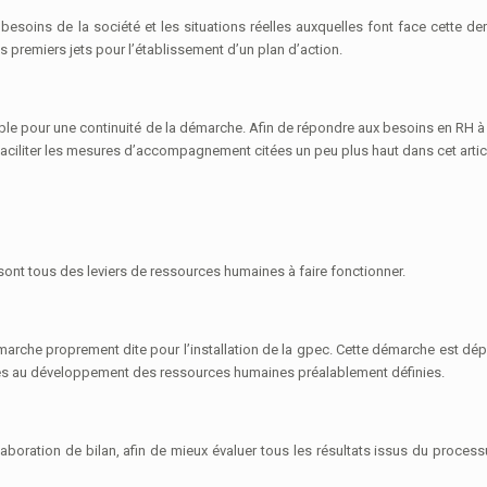
es besoins de la société et les situations réelles auxquelles font face cette der
es premiers jets pour l’établissement d’un plan d’action.
ble pour une continuité de la démarche. Afin de répondre aux besoins en RH à
r faciliter les mesures d’accompagnement citées un peu plus haut dans cet articl
 sont tous des leviers de ressources humaines à faire fonctionner.
marche proprement dite pour l’installation de la gpec. Cette démarche est dé
liées au développement des ressources humaines préalablement définies.
laboration de bilan, afin de mieux évaluer tous les résultats issus du proces